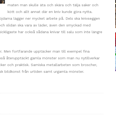
maten man skulle äta och skära och tälja saker och
kött och allt annat där en kniv kunde göra nytta.
löjdarna lägger ner mycket arbete på. Dels ska knivseggen
 och slidan ska vara av läder, även den smyckad med
kligaste har också sådana knivar till salu som inte längre
. Men fortfarande upptäcker man till exempel fina
 också återupptäckt gamla mönster som man nu nytillverkar
vacker och praktisk. Samiska metallarbeten som broscher,
k bildkonst från urtiden samt urgamla mönster.