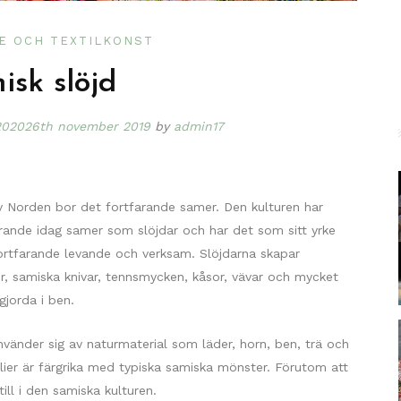
E OCH TEXTILKONST
isk slöjd
2020
26th november 2019
by
admin17
av Norden bor det fortfarande samer. Den kulturen har
farande idag samer som slöjdar och har det som sitt yrke
ortfarande levande och verksam. Slöjdarna skapar
, samiska knivar, tennsmycken, kåsor, vävar och mycket
jorda i ben.
nvänder sig av naturmaterial som läder, horn, ben, trä och
ilier är färgrika med typiska samiska mönster. Förutom att
ill i den samiska kulturen.