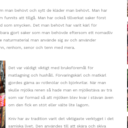
 som man behövt och sytt de kläder man behövt. Man har
 funnits att tillgå. Man har också tillverkat saker först
d som smycken. Det man behövt har varit kärl för
man bara gjort saker som man behövde eftersom ett nomadliv
De naturmaterial man använde sig av och använder
skinn, renhorn, senor och tenn med mera.
Det var väldigt viktigt med bruksföremål för
matlagning och hushåll. Förvaringskärl och matkärl
gjordes gärna av rotknölar och björkvrilar. När man
skulle mjölka renen så hade man en mjölkstäva av trä
som var formad så att mjölken blev kvar i stävan även
om den fick en stöt eller välte lite lagom.
Kniv har av tradition varit det viktigaste verktyget i det
samiska livet. Den användes till att skära och skiva