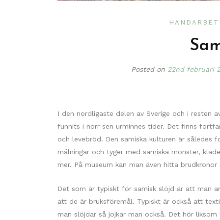
HANDARBET
Sam
Posted on
22nd februari 
I den nordligaste delen av Sverige och i resten 
funnits i norr sen urminnes tider. Det finns fort
och levebröd. Den samiska kulturen är således f
målningar och tyger med samiska mönster, kläder
mer. På museum kan man även hitta brudkronor g
Det som är typiskt för samisk slöjd är att man a
att de är bruksföremål. Typiskt är också att text
man slöjdar så jojkar man också. Det hör liksom t