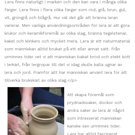
Lera finns naturligt i marken och den kan vara i många olika
färger. Lera finns i flera olika färger som röd, grå, brun, gul,
vit, gröngrå och blågrå. Hur väl det går att bränna leran
varierar. Men vanliga användningsområden för lera är att göra
krukor och keramikföremål av olika slag, bränna tegelstenar,
kakel och klinkers och mycket mera. Lera är ett naturmaterial
som människan alltid brukat på ett eller annat sätt. Från
urminnes tider vet vi att människan bakat bröd och stekt kött
i lerkärl, från lergropar till det vi idag skulle kalla ugnar av
lera och jord. Framför allt har människan använt lera för att
tillverka brukskärl av olika slag.<
/p>
Att skapa föremål som
prydnadssaker, dockor och
andra saker av lera är något
som intresserat människan
kanske sen urminnes tider.
Lera har alltid fascinerat